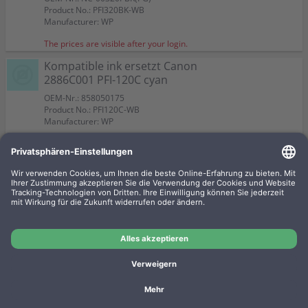
Product No.: PFI320BK-WB
Manufacturer: WP
The prices are visible after your login.
Kompatible ink ersetzt Canon
2886C001 PFI-120C cyan
OEM-Nr.: 858050175
Product No.: PFI120C-WB
Manufacturer: WP
The prices are visible after your login.
Kompatible ink ersetzt Canon
2885C001 PFI-120BK black
OEM-Nr.: 858050174
Product No.: PFI120BK-WB
Manufacturer: WP
The prices are visible after your login.
Imprint
Privacy
Conditions
Manufacturer overview