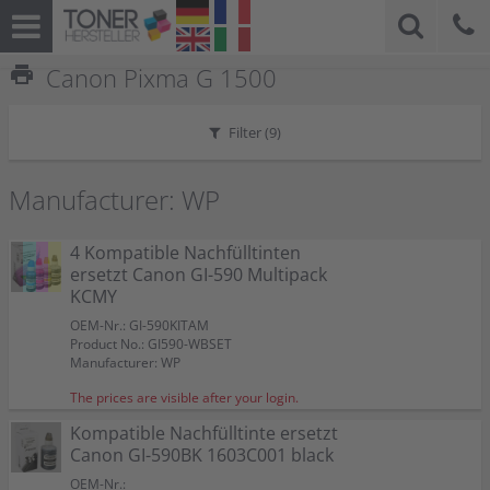
print
Canon Pixma G 1500
Filter (
9
)
Manufacturer: WP
4 Kompatible Nachfülltinten
ersetzt Canon GI-590 Multipack
KCMY
OEM-Nr.: GI-590KITAM
Product No.: GI590-WBSET
Manufacturer: WP
The prices are visible after your login.
Kompatible Nachfülltinte ersetzt
Canon GI-590BK 1603C001 black
OEM-Nr.: