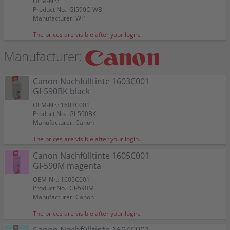
OEM-Nr.:
Color:
Color:
Color:
Color:
4 Kompatible Nachfülltinten ersetzt Canon GI-590
GI-590BK
GI-590Y
GI-590M
GI-590C
Product No.: GI590C-WB
Suitable for:
Suitable for:
Suitable for:
Suitable for:
Pixma G 1500
Pixma G 1500
Pixma G 1500
Pixma G 1500
Multipack KCMY
Color:
Color:
Color:
Color:
Manufacturer: WP
Capacity:
Capacity:
Capacity:
Capacity:
Content in ml: 135
Content in ml: 70
Content in ml: 70
Content in ml: 70
GI-590
Suitable for:
Suitable for:
Suitable for:
Suitable for:
Pixma G 1500
Pixma G 1500
Pixma G 1500
Pixma G 1500
Color:
The prices are visible after your login.
Capacity:
Capacity:
Capacity:
Capacity:
Content in ml: 140
Content in ml: 70
Content in ml: 70
Content in ml: 70
Suitable for:
Pixma G 1500
Capacity:
Content in ml: 350
Manufacturer:
Canon Nachfülltinte 1603C001
GI-590BK black
OEM-Nr.: 1603C001
Product No.: GI-590BK
Manufacturer: Canon
The prices are visible after your login.
Canon Nachfülltinte 1605C001
GI-590M magenta
OEM-Nr.: 1605C001
Product No.: GI-590M
Manufacturer: Canon
The prices are visible after your login.