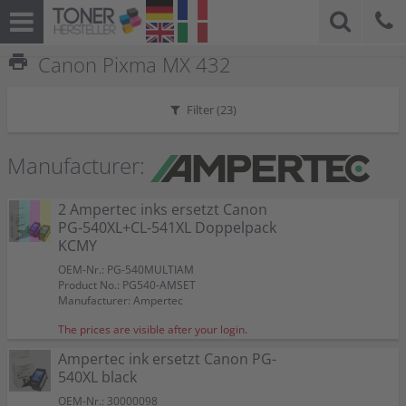
print
Canon Pixma MX 432
Filter (
23
)
Manufacturer:
2 Ampertec inks ersetzt Canon
PG-540XL+CL-541XL Doppelpack
KCMY
OEM-Nr.: PG-540MULTIAM
Product No.: PG540-AMSET
Manufacturer: Ampertec
The prices are visible after your login.
Ampertec ink ersetzt Canon PG-
540XL black
OEM-Nr.: 30000098