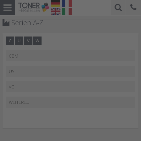
Serien A-Z
C
U
V
W
CBM
US
VC
WEITERE...