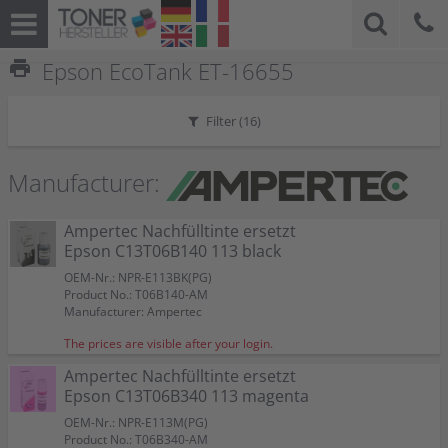
print
Epson EcoTank ET-16655
Filter (
16
)
Manufacturer:
Ampertec Nachfülltinte ersetzt
Epson C13T06B140 113 black
OEM-Nr.: NPR-E113BK(PG)
Product No.: T06B140-AM
Manufacturer: Ampertec
The prices are visible after your login.
Ampertec Nachfülltinte ersetzt
Epson C13T06B340 113 magenta
OEM-Nr.: NPR-E113M(PG)
Product No.: T06B340-AM