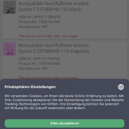
Kompatible Nachfülltinte ersetzt
Epson C13T06B140 113 black
OEM-Nr.: NPR-E113BK(PG)
Product No.: T06B140-WB
Manufacturer: WP
The prices are visible after your login.
Kompatible Nachfülltinte ersetzt
Epson C13T06B340 113 magenta
OEM-Nr.: NPR-E113M(PG)
Product No.: T06B340-WB
Manufacturer: WP
The prices are visible after your login.
4 kompatible Nachfülltinten
ersetzt Epson C13T06B140-440
113 Multipack KCMY
OEM-Nr.: T06BKIT
Product No.: T06B-WBSET
Manufacturer: WP
The prices are visible after your login.