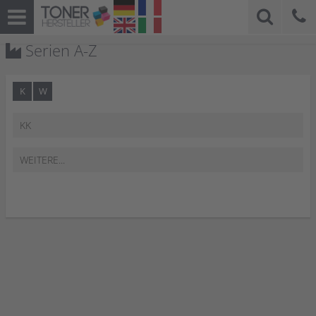
Serien A-Z
K
W
KK
WEITERE...