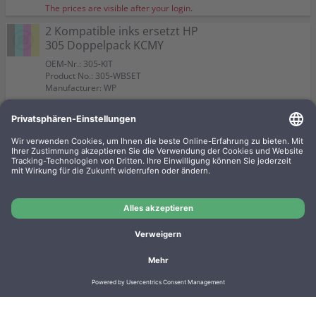
The prices are visible after your login.
2 Kompatible inks ersetzt HP
305 Doppelpack KCMY
OEM-Nr.: 305-KIT
Product No.: 305-WBSET
Manufacturer: WP
The prices are visible after your login.
Kompatible ink ersetzt HP
3YM63AE 305XL color
OEM-Nr.:
Product No.: 3YM63AE-WB
Manufacturer: WP
The prices are visible after your login.
Imprint
Privacy
Conditions
Manufacturer overview
Shipping costs
Batteriegesetz
Contact
Cookie settings
Cancel contract