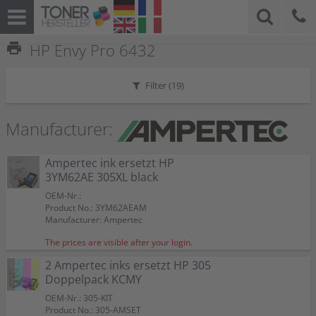
print
HP Envy Pro 6432
Filter (
19
)
Manufacturer:
Ampertec ink ersetzt HP
3YM62AE 305XL black
OEM-Nr.:
Product No.: 3YM62AEAM
Manufacturer: Ampertec
The prices are visible after your login.
2 Ampertec inks ersetzt HP 305
Doppelpack KCMY
OEM-Nr.: 305-KIT
Product No.: 305-AMSET