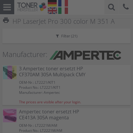
print
HP LaserJet Pro 300 color M 351 A
Filter (
21
)
Manufacturer:
3 Ampertec toner ersetzt HP
CF370AM 305A Multipack CMY
OEM-Nr.: LT2221/KIT1
Product No.: LT2221/KIT1
Manufacturer: Ampertec
The prices are visible after your login.
Ampertec toner ersetzt HP
CE413A 305A magenta
OEM-Nr.: LT2221M/AM
Product No.: LT2221M/AM