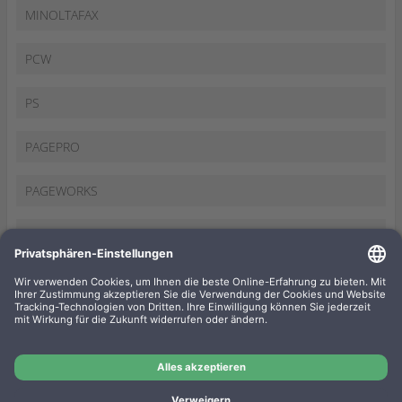
MINOLTAFAX
PCW
PS
PAGEPRO
PAGEWORKS
SP
SCANCOPY
WEITERE...