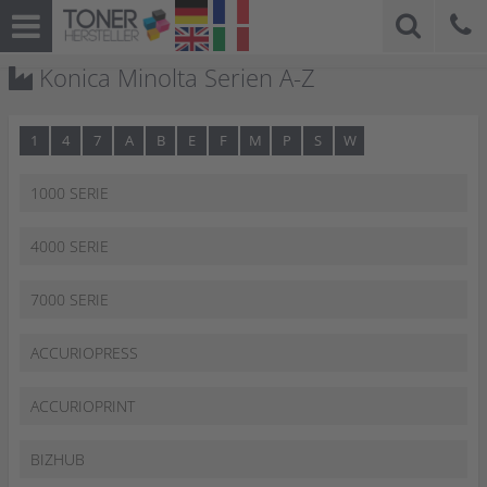
Konica Minolta Serien A-Z
1
4
7
A
B
E
F
M
P
S
W
1000 SERIE
4000 SERIE
7000 SERIE
ACCURIOPRESS
ACCURIOPRINT
BIZHUB