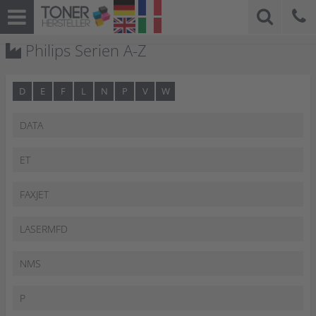
Philips Serien A-Z
D
E
F
L
N
P
V
W
DATA
ET
FAXJET
LASERMFD
NMS
P