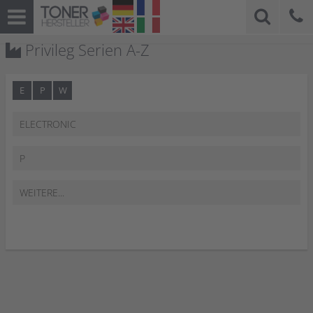
Privileg Serien A-Z
E
P
W
ELECTRONIC
P
WEITERE...