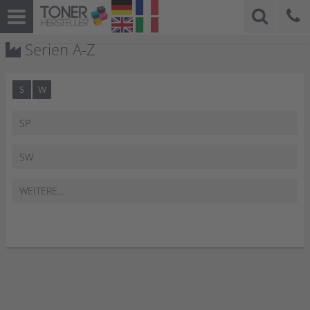
Serien A-Z
S
W
SP
SW
WEITERE...