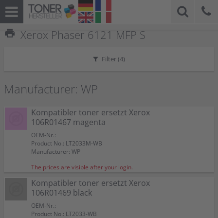
print
Xerox Phaser 6121 MFP S
Filter (
4
)
Manufacturer: WP
Kompatibler toner ersetzt Xerox
106R01467 magenta
OEM-Nr.:
Product No.: LT2033M-WB
Manufacturer: WP
The prices are visible after your login.
Kompatibler toner ersetzt Xerox
106R01469 black
OEM-Nr.:
Product No.: LT2033-WB