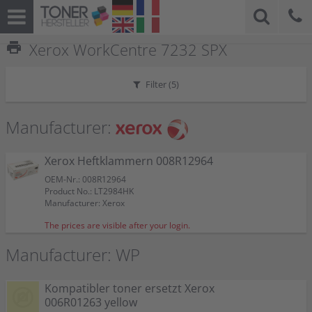
print
Xerox WorkCentre 7232 SPX
Filter (
5
)
Manufacturer:
Xerox Heftklammern 008R12964
OEM-Nr.: 008R12964
Product No.: LT2984HK
Manufacturer: Xerox
The prices are visible after your login.
Manufacturer: WP
Kompatibler toner ersetzt Xerox
006R01263 yellow