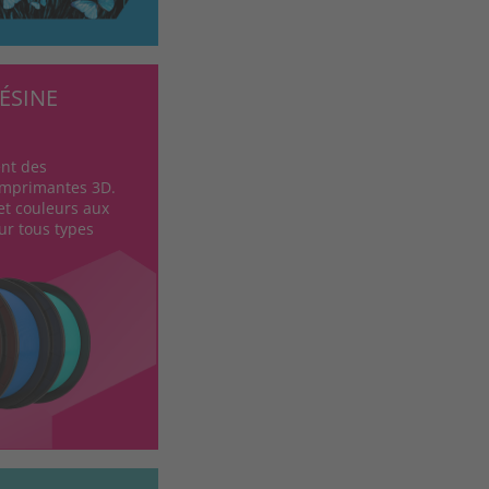
ÉSINE
nt des
imprimantes 3D.
t couleurs aux
ur tous types