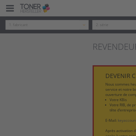
REVENDEU
DEVENIR C
Nous sommes heur
service et notre b
ouverture de comp
Votre KBis
Votre RIB, de p
tête d’entrepris
E-Mail:
keyaccou
Après activation 
accès à votre espa