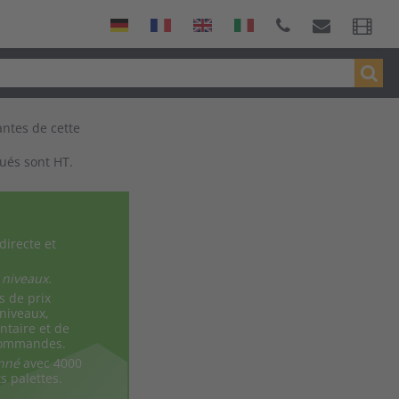
antes de cette
qués sont HT.
directe et
 niveaux.
s de prix
 niveaux,
ntaire et de
 commandes.
onné
avec 4000
 palettes.