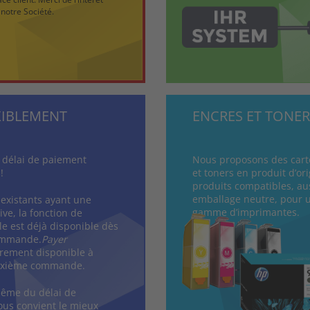
notre Société.
XIBLEMENT
ENCRES ET TONER
 délai de paiement
Nous proposons des cart
!
et toners en produit d’or
produits compatibles, au
emballage neutre, pour 
s existants ayant une
gamme d’imprimantes.
tive, la fonction de
le est déjà disponible dès
ommande.
Payer
rement disponible à
euxième commande.
ême du délai de
ous convient le mieux