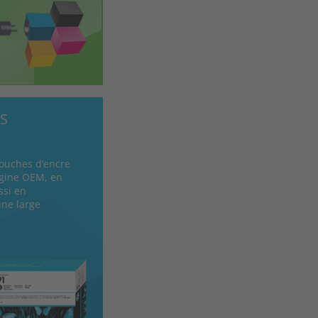
S
ouches d’encre
igine OEM, en
ssi en
une large