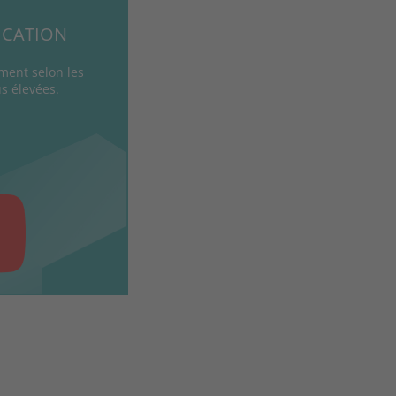
ICATION
ent selon les
s élevées.