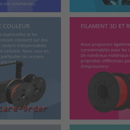
de vos commandes.
E COULEUR
FILAMENT 3D ET R
 matricielles et les
treuses reposent sur des
Nous proposons égaleme
s restent indispensables
consommables pour les 
on carbone. Nous vous en
De nombreux matériaux e
 particulier les anciens
propriétés différentes po
tcare-Order.
d’impressions!