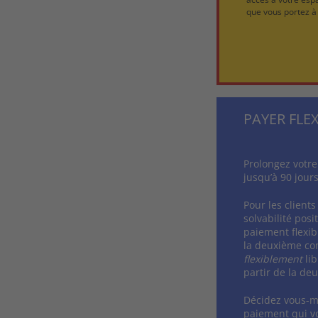
que vous portez à 
PAYER FLE
Prolongez votre
jusqu’à 90 jours
Pour les client
solvabilité posi
paiement flexib
la deuxième c
flexiblement
lib
partir de la d
Décidez vous-m
paiement qui v