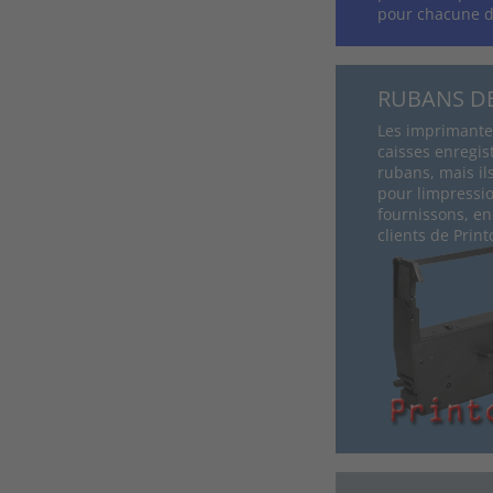
pour chacune 
RUBANS D
Les imprimantes
caisses enregis
rubans, mais il
pour limpressi
fournissons, en
clients de Prin