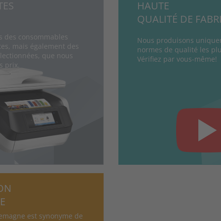
TES
HAUTE
QUALITÉ DE FABR
s des consommables
Nous produisons uniquem
es, mais également des
normes de qualité les plu
lectionnées, que nous
Vérifiez par vous-même!
 prix.
ON
E
lemagne est synonyme de