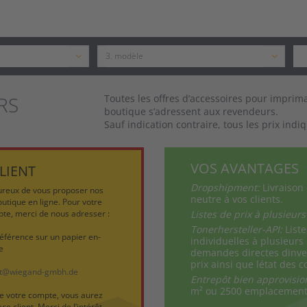
RS
Toutes les offres d’accessoires pour imprim
boutique s’adressent aux revendeurs.
Sauf indication contraire, tous les prix indi
VOS AVANTAGES
LIENT
Dropshipment:
Livraison 
eux de vous proposer nos
neutre à vos clients.
outique en ligne. Pour votre
te, merci de nous adresser :
Listes de prix à plusieurs
Tonerhersteller-API:
Liste
référence sur un papier en-
individuelles à plusieurs
e
demandes directes dinve
prix ainsi que létat des
nt@wiegand-gmbh.de
Entrepôt bien approvisi
m² ou 2500 emplacements
de votre compte, vous aurez
ce client. Merci de l’intérêt