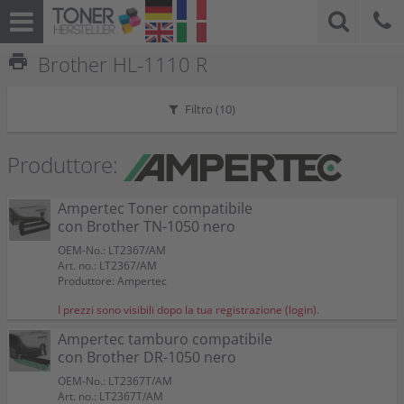
print
Brother HL-1110 R
Filtro (
10
)
Produttore:
Ampertec Toner compatibile
con Brother TN-1050 nero
OEM-No.: LT2367/AM
Art. no.: LT2367/AM
Produttore: Ampertec
I prezzi sono visibili dopo la tua registrazione (login).
Ampertec tamburo compatibile
con Brother DR-1050 nero
OEM-No.: LT2367T/AM
Art. no.: LT2367T/AM