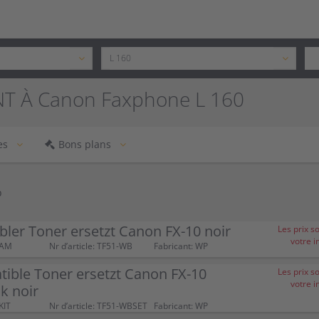
T À Canon Faxphone L 160
es
Bons plans
P
ler Toner ersetzt Canon FX-10 noir
Les prix s
votre i
1AM
Nr d’article: TF51-WB
Fabricant: WP
ible Toner ersetzt Canon FX-10
Les prix s
votre i
k noir
KIT
Nr d’article: TF51-WBSET
Fabricant: WP