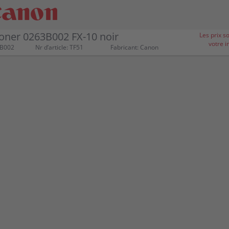
oner 0263B002 FX-10 noir
Les prix s
votre i
3B002
Nr d’article: TF51
Fabricant: Canon