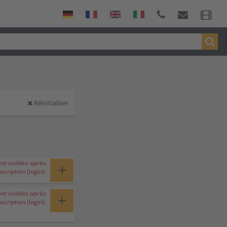
Réinitialiser
ont visibles après
+
nscription (login).
ont visibles après
+
nscription (login).