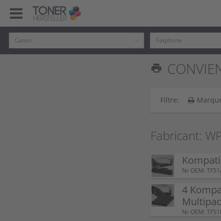
CONVIEN
print
Filtre:
Marqu
Fabricant: W
Kompatib
Nr OEM: TF5
4 Kompat
Multipac
Nr OEM: TF51