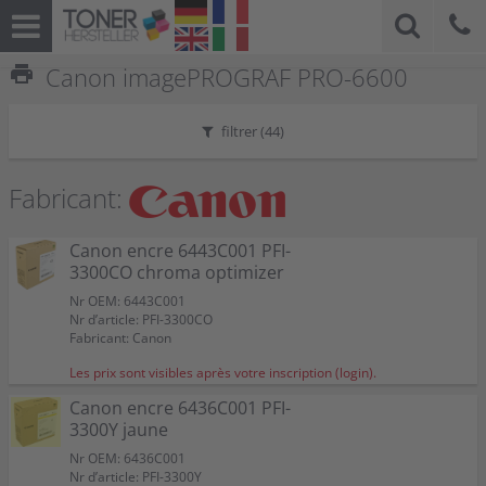
print
Canon imagePROGRAF PRO-6600
filtrer (
44
)
Fabricant:
Canon encre 6443C001 PFI-
3300CO chroma optimizer
Nr OEM: 6443C001
Nr d’article: PFI-3300CO
Fabricant: Canon
Les prix sont visibles après votre inscription (login).
Canon encre 6436C001 PFI-
3300Y jaune
Nr OEM: 6436C001
Nr d’article: PFI-3300Y