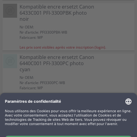
Kompatible encre ersetzt Canon
6433C001 PFI-3300PBK photo
noir
Nr OEM:
Nr d’article: PFI3300PBK-WB
Fabricant: WP
Les prix sont visibles après votre inscription (login).
Kompatible encre ersetzt Canon
6440C001 PFI-3300PC photo
cyan
Nr OEM:
Nr d’article: PFI3300PC-WB
Fabricant: WP
Les prix sont visibles après votre inscription (login).
Kompatible encre ersetzt Canon
6438C001 PFI-3300R rouge
Nr OEM:
Nr d’article: PFI3300R-WB
Fabricant: WP