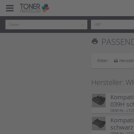
PASSEND
print
Filter:
Herstel
Hersteller: W
Kompati
039H sc
OEM-Nr.: LT2
Kompati
schwarz
OEM-Nr.: LT2