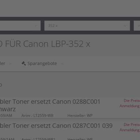
 FÜR Canon LBP-352 x
ler
Sparangebote
P
bler Toner ersetzt Canon 0288C001
Die Preis
Anmeldung (
hwarz
559/AM
Artnr.: LT2559-WB
Hersteller: WP
bler Toner ersetzt Canon 0287C001 039
Die Preis
Anmeldung (
559/1AM
Artnr.: LT2559-WB1
Hersteller: WP