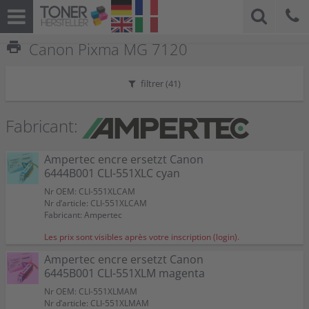
print
Canon Pixma MG 7120
filtrer (
41
)
Fabricant:
Ampertec encre ersetzt Canon
6444B001 CLI-551XLC cyan
Nr OEM: CLI-551XLCAM
Nr d’article: CLI-551XLCAM
Fabricant: Ampertec
Les prix sont visibles après votre inscription (login).
Ampertec encre ersetzt Canon
6445B001 CLI-551XLM magenta
Nr OEM: CLI-551XLMAM
Nr d’article: CLI-551XLMAM