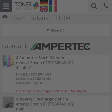
print
Epson EcoTank ET-3700
filtrer (
16
)
Fabricant:
4 Ampertec Nachfülltinten
ersetzt Epson C13T03R640 102
4-coloré
Nr OEM: C13T03R640AM
Nr d’article: T03R640-AM
Fabricant: Ampertec
Les prix sont visibles après votre inscription (login).
Ampertec Recharge d'encre
ersetzt Epson C13T03R140 102
noir