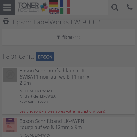
print
Epson LabelWorks LW-900 P
filtrer (
11
)
Fabricant:
Epson Schrumpfschlauch LK-
6WBA11 noir auf weiß 11mm x
2,5m
Nr OEM: LK-6WBA11
Nr d’article: LK-6WBA11
Fabricant: Epson
Les prix sont visibles après votre inscription (login).
Epson Schriftband LK-4WRN
rouge auf weiß 12mm x 9m
Nr OEM: LK-4WRN