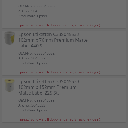
Colore:
Colore:
Epson Etiketten C33S045534 76mm x 51mm Premium
Epson Etiketten C33S045531 102mm x 51mm Premium
Epson Etiketten C33S045535 76mm x 127mm Premium
Epson Etiketten C33S045532 102mm x 76mm Premium
Epson Etiketten C33S045533 102mm x 152mm Premium
Colore:
OEM-No.: C33S045535
Compatibile con:
Compatibile con:
TM-C 3400
TM-C 3400
Matte Label 650 St.
Matte Label 650 St.
Matte Label 265 St.
Matte Label 440 St.
Matte Label 225 St.
Compatibile con:
TM-C 3400
Art. no.: S045535
Capacità:
Capacità:
Capacità in ml: 78
Capacità in ml: 78,7
Colore:
Colore:
Colore:
Colore:
Colore:
Capacità:
102 x 152mm
Produttore: Epson
Compatibile con:
Compatibile con:
Compatibile con:
Compatibile con:
Compatibile con:
TM-C 3400
TM-C 3400
TM-C 3400
TM-C 3400
TM-C 3400
I prezzi sono visibili dopo la tua registrazione (login).
Epson Etiketten C33S045532
102mm x 76mm Premium Matte
Label 440 St.
OEM-No.: C33S045532
Art. no.: S045532
Produttore: Epson
I prezzi sono visibili dopo la tua registrazione (login).
Epson Etiketten C33S045533
102mm x 152mm Premium
Matte Label 225 St.
OEM-No.: C33S045533
Art. no.: S045533
Produttore: Epson
I prezzi sono visibili dopo la tua registrazione (login).