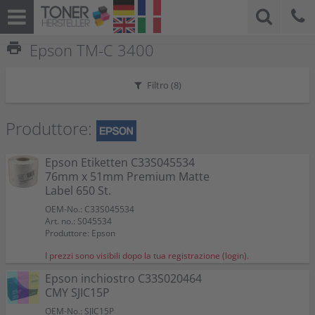
print
Epson TM-C 3400
Filtro (
8
)
Produttore:
Epson Etiketten C33S045534
76mm x 51mm Premium Matte
Label 650 St.
OEM-No.: C33S045534
Art. no.: S045534
Produttore: Epson
I prezzi sono visibili dopo la tua registrazione (login).
Epson inchiostro C33S020464
CMY SJIC15P
OEM-No.: SJIC15P