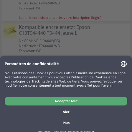
Nr d’article: T944240-WB
Fabricant: WP
Les prix sont visibles après votre inscription (login).
Kompatible encre ersetzt Epson
C13T944440 T9444 jaune L
Nr OEM: NP-E-9444Y(PG)
Nr d’article: T944440-WB
Fabricant: WP
Les prix sont visibles après votre inscription (login).
Kompatible encre ersetzt Epson
C13T944340 T9443 magenta L
Nr OEM: NP-E-9443M(PG)
Nr d’article: T944340-WB
Fabricant: WP
Les prix sont visibles après votre inscription (login).
Mentions légales
Protection des données
Termes et conditions