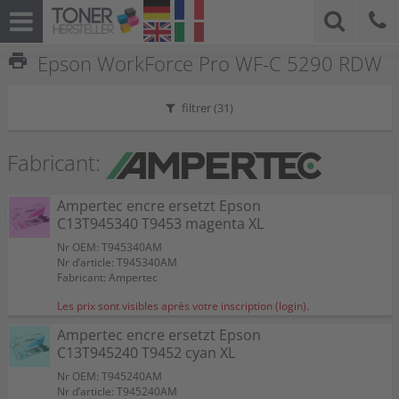
print
Epson WorkForce Pro WF-C 5290 RDW
filtrer (
31
)
Fabricant:
Ampertec encre ersetzt Epson
C13T945340 T9453 magenta XL
Nr OEM: T945340AM
Nr d’article: T945340AM
Fabricant: Ampertec
Les prix sont visibles après votre inscription (login).
Ampertec encre ersetzt Epson
C13T945240 T9452 cyan XL
Nr OEM: T945240AM
Nr d’article: T945240AM