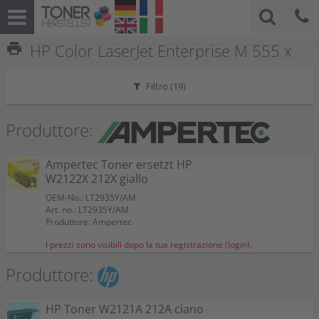
print
HP Color LaserJet Enterprise M 555 x
Filtro (
19
)
Produttore:
Ampertec Toner ersetzt HP
W2122X 212X giallo
OEM-No.: LT2935Y/AM
Art. no.: LT2935Y/AM
Produttore: Ampertec
I prezzi sono visibili dopo la tua registrazione (login).
Produttore:
HP Toner W2121A 212A ciano