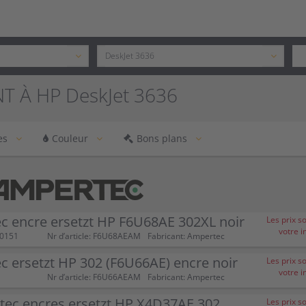
T À HP DeskJet 3636
es
Couleur
Bons plans
c encre ersetzt HP F6U68AE 302XL noir
Les prix s
votre i
00151
Nr d’article: F6U68AEAM
Fabricant: Ampertec
 ersetzt HP 302 (F6U66AE) encre noir
Les prix s
votre i
Nr d’article: F6U66AEAM
Fabricant: Ampertec
tec encres ersetzt HP X4D37AE 302
Les prix s