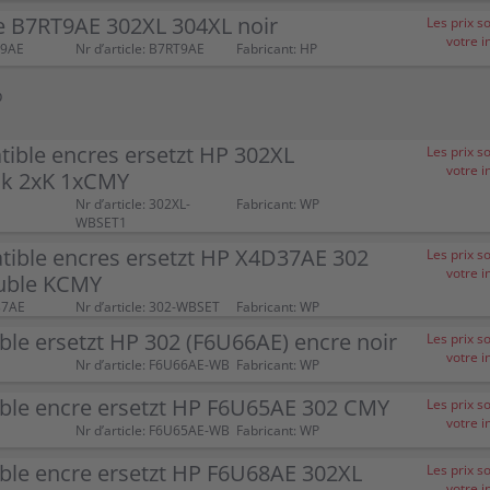
e B7RT9AE 302XL 304XL noir
Les prix s
votre i
T9AE
Nr d’article: B7RT9AE
Fabricant: HP
P
ible encres ersetzt HP 302XL
Les prix s
votre i
ck 2xK 1xCMY
Nr d’article: 302XL-
Fabricant: WP
WBSET1
tible encres ersetzt HP X4D37AE 302
Les prix s
votre i
uble KCMY
37AE
Nr d’article: 302-WBSET
Fabricant: WP
le ersetzt HP 302 (F6U66AE) encre noir
Les prix s
votre i
Nr d’article: F6U66AE-WB
Fabricant: WP
ble encre ersetzt HP F6U65AE 302 CMY
Les prix s
votre i
Nr d’article: F6U65AE-WB
Fabricant: WP
ble encre ersetzt HP F6U68AE 302XL
Les prix s
votre i