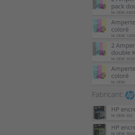
pack do
Nr OEM: X4D
Amperte
coloré
Nr OEM: 100
2 Amper
double 
Nr OEM: 302X
Ampertec
coloré
Nr OEM:
Fabricant:
HP encr
Nr OEM: 302
HP encr
Nr OEM: 302X