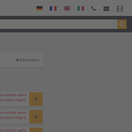
Réinitialiser
ont visibles après
+
nscription (login).
ont visibles après
+
nscription (login).
ont visibles après