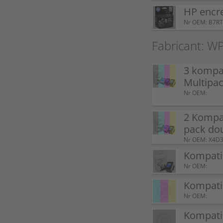
HP encr
Nr OEM: B7R
Fabricant: W
3 kompat
Multipa
Nr OEM:
2 Kompa
pack do
Nr OEM: X4D
Kompatib
Nr OEM:
Kompati
Nr OEM:
Kompati