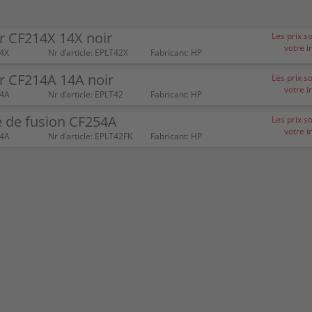
r CF214X 14X noir
Les prix s
votre i
4X
Nr d’article: EPLT42X
Fabricant: HP
r CF214A 14A noir
Les prix s
votre i
14A
Nr d’article: EPLT42
Fabricant: HP
é de fusion CF254A
Les prix s
votre i
54A
Nr d’article: EPLT42FK
Fabricant: HP