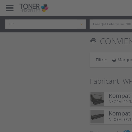
CONVIENT
print
Filtre:
Marqu
Fabricant: W
Kompatib
Nr OEM: EPL
Kompatib
Nr OEM: EPL