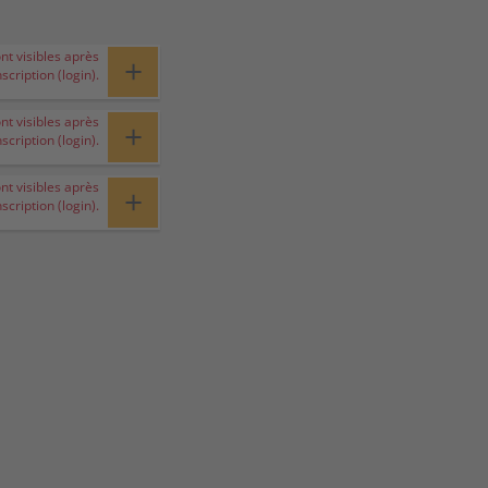
ont visibles après
+
nscription (login).
ont visibles après
+
nscription (login).
ont visibles après
+
nscription (login).