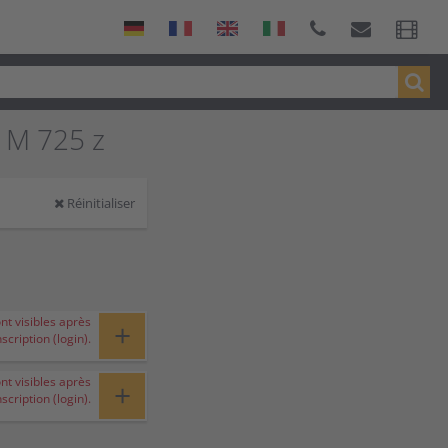
 M 725 z
Réinitialiser
ont visibles après
+
nscription (login).
ont visibles après
+
nscription (login).