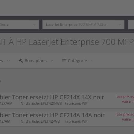
 À HP LaserJet Enterprise 700 MFP
es
Bons plans
Catégorie
P
ler Toner ersetzt HP CF214X 14X noir
Les prix s
votre i
T42X/AM
Nr d’article: EPLT42X-WB
Fabricant: WP
ler Toner ersetzt HP CF214A 14A noir
Les prix s
votre i
T42/AM
Nr d’article: EPLT42-WB
Fabricant: WP