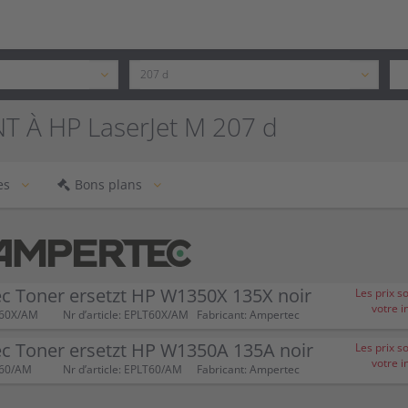
T À HP LaserJet M 207 d
es
Bons plans
c Toner ersetzt HP W1350X 135X noir
Les prix s
votre i
T60X/AM
Nr d’article: EPLT60X/AM
Fabricant: Ampertec
c Toner ersetzt HP W1350A 135A noir
Les prix s
votre i
T60/AM
Nr d’article: EPLT60/AM
Fabricant: Ampertec