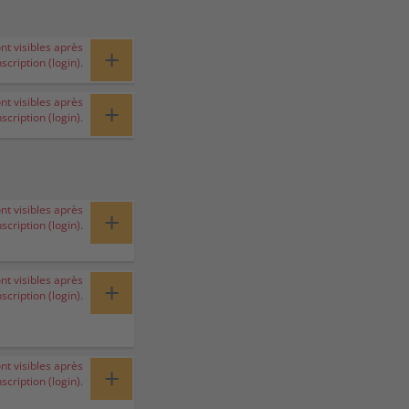
ont visibles après
+
nscription (login).
ont visibles après
+
nscription (login).
ont visibles après
+
nscription (login).
ont visibles après
+
nscription (login).
ont visibles après
+
nscription (login).