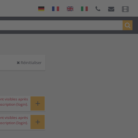
Réinitialiser
ont visibles après
+
nscription (login).
ont visibles après
+
nscription (login).