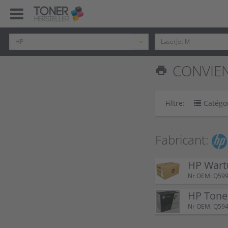
CONVIEN
print
Filtre:
Catégo
Fabricant:
HP Wart
Nr OEM: Q59
HP Tone
Nr OEM: Q59