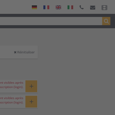
Réinitialiser
ont visibles après
+
nscription (login).
ont visibles après
+
nscription (login).