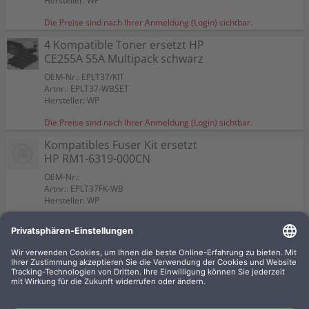
Hersteller: WP
Die Preise sind nach Ihrer Anmeldung (Login) sichtbar.
4 Kompatible Toner ersetzt HP
CE255A 55A Multipack schwarz
OEM-Nr.: EPLT37/KIT
Artnr.: EPLT37-WBSET
Hersteller: WP
Die Preise sind nach Ihrer Anmeldung (Login) sichtbar.
Kompatibles Fuser Kit ersetzt
HP RM1-6319-000CN
OEM-Nr.:
Artnr.: EPLT37FK-WB
Hersteller: WP
Die Preise sind nach Ihrer Anmeldung (Login) sichtbar.
4 Kompatible Toner ersetzt HP
CE255X 55X Multipack schwarz
OEM-Nr.: EPLT37X/KIT
Artnr.: EPLT37X-WBSET
Hersteller: WP