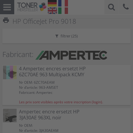
print
HP OfficeJet Pro 9018
filtrer (
25
)
Fabricant:
4 Ampertec encres ersetzt HP
6ZC70AE 963 Multipack KCMY
Nr OEM: 6ZC70AEAM
Nr d’article: 963-AMSET
Fabricant: Ampertec
Les prix sont visibles après votre inscription (login).
Ampertec encre ersetzt HP
3JA30AE 963XL noir
Nr OEM:
Nr d’article: 3JA30AEAM