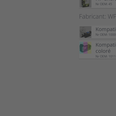
Nr OEM: 45
Fabricant: W
Kompatib
Nr OEM: 100
Kompatib
coloré
Nr OEM: 101