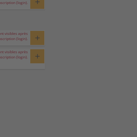
+
nscription (login).
ont visibles après
+
nscription (login).
ont visibles après
+
nscription (login).