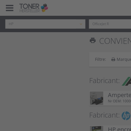
CONVIENT
print
Filtre:
Marqu
Fabricant:
Ampertec
Nr OEM: 100
Fabricant:
HP encre