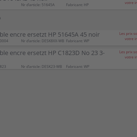
votre i
Nr d’article: 51645A
Fabricant: HP
P
le encre ersetzt HP 51645A 45 noir
Les prix s
votre i
00004
Nr d’article: DESK8XX-WB
Fabricant: WP
le encre ersetzt HP C1823D No 23 3-
Les prix s
votre i
1823
Nr d’article: DESK23-WB
Fabricant: WP