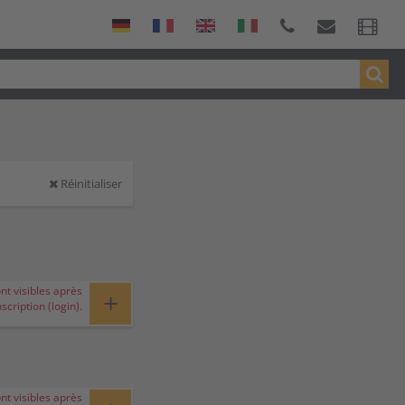
Réinitialiser
ont visibles après
+
nscription (login).
ont visibles après