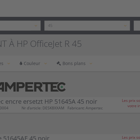
 À HP OfficeJet R 45
es
Couleur
Bons plans
 encre ersetzt HP 51645A 45 noir
Les prix s
votre i
00004
Nr d’article: DESK8XXAM
Fabricant: Ampertec
 51645AE 45 noir
Les prix s