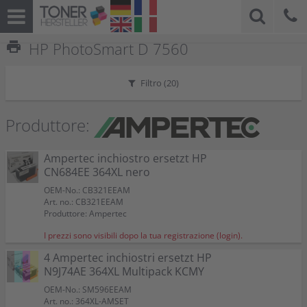
print
HP PhotoSmart D 7560
Filtro (
20
)
Produttore:
Ampertec inchiostro ersetzt HP
CN684EE 364XL nero
OEM-No.: CB321EEAM
Art. no.: CB321EEAM
Produttore: Ampertec
I prezzi sono visibili dopo la tua registrazione (login).
4 Ampertec inchiostri ersetzt HP
N9J74AE 364XL Multipack KCMY
OEM-No.: SM596EEAM
Art. no.: 364XL-AMSET