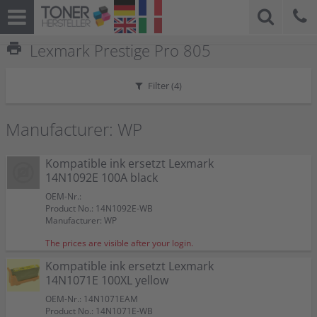
print
Lexmark Prestige Pro 805
Filter (
4
)
Manufacturer: WP
Kompatible ink ersetzt Lexmark
14N1092E 100A black
OEM-Nr.:
Product No.: 14N1092E-WB
Manufacturer: WP
The prices are visible after your login.
Kompatible ink ersetzt Lexmark
14N1071E 100XL yellow
OEM-Nr.: 14N1071EAM
Product No.: 14N1071E-WB