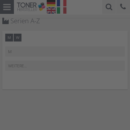
Serien A-Z
M
W
M
WEITERE...