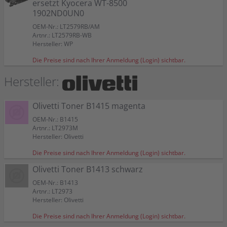
ersetzt Kyocera WT-8500
1902ND0UN0
OEM-Nr.: LT2579RB/AM
Artnr.: LT2579RB-WB
Hersteller: WP
Die Preise sind nach Ihrer Anmeldung (Login) sichtbar.
Hersteller:
Olivetti Toner B1415 magenta
OEM-Nr.: B1415
Artnr.: LT2973M
Hersteller: Olivetti
Kyocera Resttonerbehälter WT-8500
Kompatibler Resttonerbehälter ersetzt Kyocera
Olivetti Toner B1415 magenta
Olivetti Toner B1413 schwarz
Olivetti Toner B1416 yellow
Olivetti Toner B1414 cyan
Die Preise sind nach Ihrer Anmeldung (Login) sichtbar.
1902ND0UN0
WT-8500 1902ND0UN0
OEM-Nr.: B1415
OEM-Nr.: B1413
OEM-Nr.: B1416
OEM-Nr.: B1414
Olivetti Toner B1413 schwarz
Artnr.: LT2973M
Artnr.: LT2973
Artnr.: LT2973Y
Artnr.: LT2973C
OEM-Nr.: WT-8500
OEM-Nr.: LT2579RB/AM
Hersteller: Olivetti
Hersteller: Olivetti
Hersteller: Olivetti
Hersteller: Olivetti
OEM-Nr.: B1413
Artnr.: LT2579RB
Artnr.: LT2579RB-WB
Artnr.: LT2973
Hersteller: Kyocera
Hersteller: WP
OEM
OEM
OEM
OEM
Hersteller: Olivetti
OEM
Kompatibler Resttonerbehälter ersetzt Kyocera WT-8500
Die Preise sind nach Ihrer Anmeldung (Login) sichtbar.
Olivetti Toner B1415 magenta
Olivetti Toner B1413 schwarz
Olivetti Toner B1416 yellow
Olivetti Toner B1414 cyan
1902ND0UN0