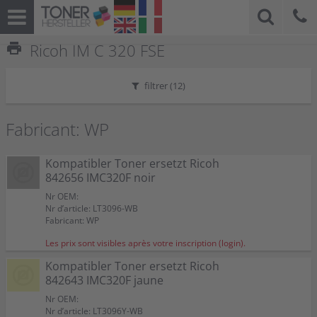
print
Ricoh IM C 320 FSE
filtrer (
12
)
Fabricant: WP
Kompatibler Toner ersetzt Ricoh
842656 IMC320F noir
Nr OEM:
Nr d’article: LT3096-WB
Fabricant: WP
Les prix sont visibles après votre inscription (login).
Kompatibler Toner ersetzt Ricoh
842643 IMC320F jaune
Nr OEM:
Nr d’article: LT3096Y-WB