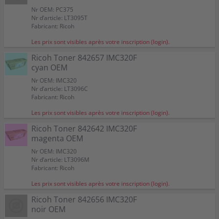
Couleur:
Couleur:
Couleur:
Couleur:
Couleur:
Couleur:
Couleur:
Couleur:
Convient à:
Convient à:
Couleur:
Convient à:
IM C 320 FSE
IM C 320 FSE
IM C 320 FSE
Nr OEM: PC375
Convient à:
Convient à:
Convient à:
Convient à:
Convient à:
Convient à:
Convient à:
Convient à:
IM C 320 FSE
IM C 320 FSE
IM C 320 FSE
IM C 320 FSE
IM C 320 FSE
IM C 320 FSE
IM C 320 FSE
IM C 320 FSE
Capacité:
Capacité:
Convient à:
Capacité:
≃ 17.500 pages A4 +/- 5%
≃ 11.000 pages A4 +/- 5%
IM C 320 FSE
≃ 11.000 pages A4 +/- 5%
Nr d’article: LT3095T
Capacité:
Capacité:
Capacité:
Capacité:
≃ 10.000 pages A4 +/- 5%
≃ 10.000 pages A4 +/- 5%
≃ 16.000 pages A4 +/- 5%
≃ 10.000 pages A4 +/- 5%
Capacité:
≃ 11.000 pages A4 +/- 5%
Fabricant: Ricoh
Les prix sont visibles après votre inscription (login).
Ricoh Toner 842657 IMC320F
cyan OEM
Nr OEM: IMC320
Nr d’article: LT3096C
Fabricant: Ricoh
Les prix sont visibles après votre inscription (login).
Ricoh Toner 842642 IMC320F
magenta OEM
Nr OEM: IMC320
Nr d’article: LT3096M
Fabricant: Ricoh
Les prix sont visibles après votre inscription (login).
Ricoh Toner 842656 IMC320F
noir OEM