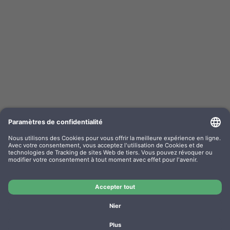
Risograph encre S-8113E noir VE = 2 St.
Nr OEM: S-8113E
Nr d’article: S-8113E
Fabricant: Riso
OEM
Risograph encre S-8113E noir VE = 2 St.