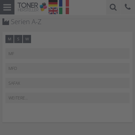
Serien A-Z
M
S
W
MF
MFD
SAFAX
WEITERE...