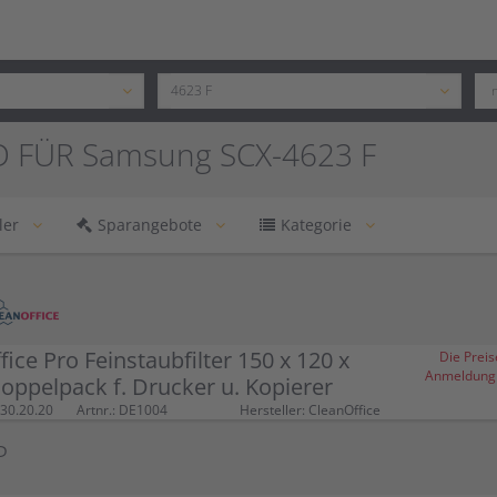
 FÜR Samsung SCX-4623 F
ler
Sparangebote
Kategorie
fice Pro Feinstaubfilter 150 x 120 x
Die Preis
Anmeldung (
ppelpack f. Drucker u. Kopierer
30.20.20
Artnr.: DE1004
Hersteller: CleanOffice
P