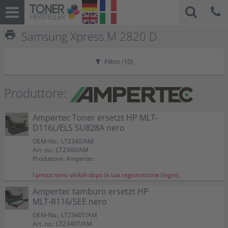
print
Samsung Xpress M 2820 D
Filtro (
10
)
Produttore:
Ampertec Toner ersetzt HP MLT-
D116L/ELS SU828A nero
OEM-No.: LT2340/AM
Art. no.: LT2340/AM
Produttore: Ampertec
I prezzi sono visibili dopo la tua registrazione (login).
Ampertec tamburo ersetzt HP
MLT-R116/SEE nero
OEM-No.: LT2340T/AM
Art. no.: LT2340T/AM