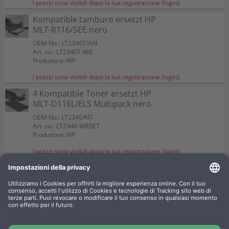
I prezzi sono visibili dopo la tua registrazione (login).
Kompatible tamburo ersetzt HP
MLT-R116/SEE nero
OEM-No.: LT2340T/AM
Art. no.: LT2340T-WB
Produttore: WP
I prezzi sono visibili dopo la tua registrazione (login).
4 Kompatible Toner ersetzt HP
MLT-D116L/ELS Multipack nero
OEM-No.: LT2340/KIT
Art. no.: LT2340-WBSET
Produttore: WP
I prezzi sono visibili dopo la tua registrazione (login).
2 Kompatible Toner ersetzt HP
MLT-D116L/ELS Doppelpack
nero
OEM-No.: LT2340/2AM
Art. no.: LT2340-WBSET2
Produttore: WP