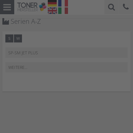
Serien A-Z
S
W
SP-SM JET PLUS
WEITERE...