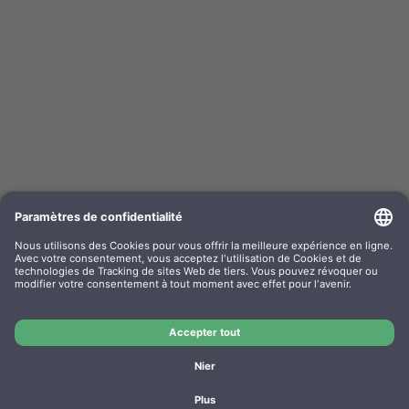
Kompa. Farbband Epson LQ 800 Gr. 633 / 635
universal Nylon HD noir 0633.01
Nr OEM: F063301
Nr d’article: GR633
Fabricant: WP
Kompa. Farbband Epson LQ 800 Gr. 633 / 635 universal
Nylon HD noir 0633.01