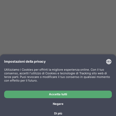
Kompa. Nastro Epson ERC02 Gr. 520 Nylon
nero/rosso 0520.02
OEM-No.: F052002
Art. no.: GR520SR
Produttore: WP
Kompa. Nastro Epson ERC02 Gr. 520 Nylon nero/rosso
0520.02