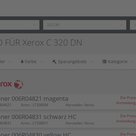
 FÜR Xerox C 320 DN
ler
Farbe
Sparangebote
Kategorie
oner 006R04821 magenta
Die Preis
Anmeldung (
R04821
Artnr.: LT3080M
Hersteller: Xerox
oner 006R04831 schwarz HC
Die Preis
Anmeldung (
R04831
Artnr.: LT3080/1
Hersteller: Xerox
oner 006R04830 yellow HC
Die Preis