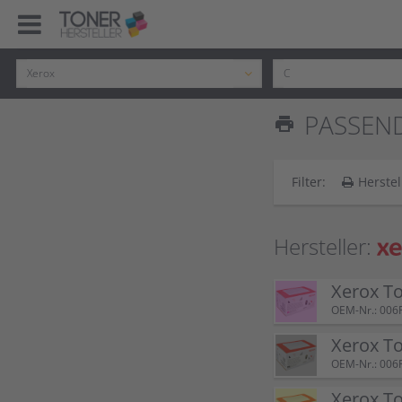
PASSEND
print
Filter:
Herstel
Hersteller:
Xerox T
OEM-Nr.: 006
Xerox T
OEM-Nr.: 006
Xerox T