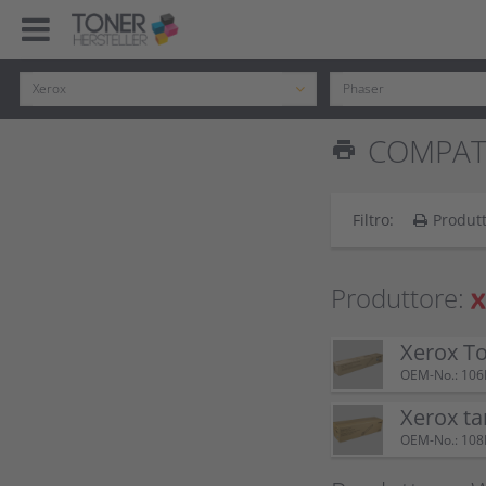
COMPATI
print
Filtro:
Produt
Produttore:
Xerox T
OEM-No.: 10
Xerox t
OEM-No.: 10