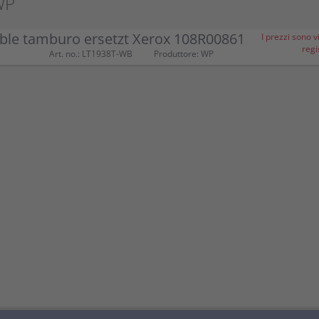
WP
ble tamburo ersetzt Xerox 108R00861
I prezzi sono vi
regi
Art. no.: LT1938T-WB
Produttore: WP