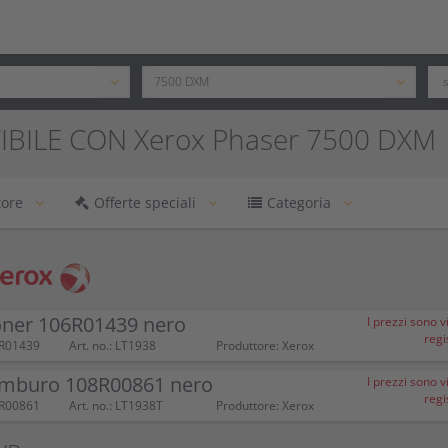
BILE CON Xerox Phaser 7500 DXM
tore
Offerte speciali
Categoria
oner 106R01439 nero
I prezzi sono vi
regi
6R01439
Art. no.: LT1938
Produttore: Xerox
amburo 108R00861 nero
I prezzi sono vi
regi
8R00861
Art. no.: LT1938T
Produttore: Xerox