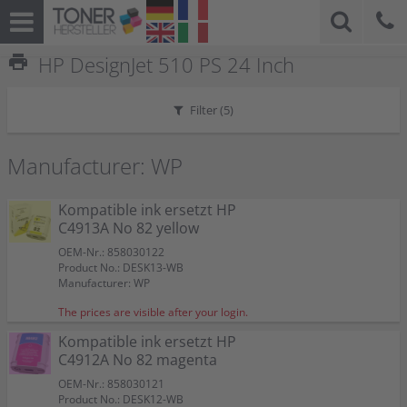
print
HP DesignJet 510 PS 24 Inch
Filter (
5
)
Manufacturer: WP
Kompatible ink ersetzt HP
C4913A No 82 yellow
OEM-Nr.: 858030122
Product No.: DESK13-WB
Manufacturer: WP
The prices are visible after your login.
Kompatible ink ersetzt HP
C4912A No 82 magenta
OEM-Nr.: 858030121
Product No.: DESK12-WB