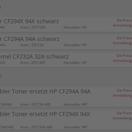
r CF294X 94X schwarz
Die Preis
Anmeldung (
94X
Artnr.: EPLT54X
Hersteller: HP
r CF294A 94A schwarz
Die Preis
Anmeldung (
94A
Artnr.: EPLT54
Hersteller: HP
mel CF232A 32A schwarz
Die Preis
Anmeldung (
32A
Artnr.: EPLT48T
Hersteller: HP
P
bler Toner ersetzt HP CF294A 94A
Die Preis
Anmeldung (
T54/AM
Artnr.: EPLT54-WB
Hersteller: WP
ler Toner ersetzt HP CF294X 94X
Die Preis
Anmeldung (
T54X/AM
Artnr.: EPLT54X-WB
Hersteller: WP