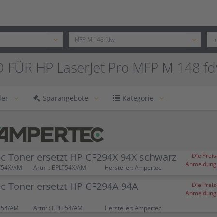
 FÜR HP LaserJet Pro MFP M 148 f
ler
Sparangebote
Kategorie
c Toner ersetzt HP CF294X 94X schwarz
Die Preis
Anmeldung (
T54X/AM
Artnr.: EPLT54X/AM
Hersteller: Ampertec
c Toner ersetzt HP CF294A 94A
Die Preis
Anmeldung (
T54/AM
Artnr.: EPLT54/AM
Hersteller: Ampertec