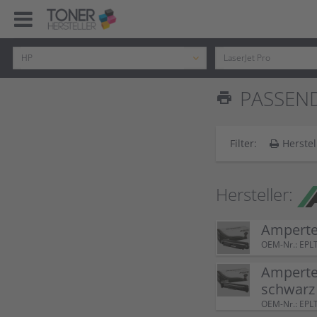
PASSEND
print
Filter:
Herstel
Hersteller:
Amperte
OEM-Nr.: EPL
Amperte
schwarz
OEM-Nr.: EPL