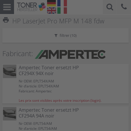
print
HP LaserJet Pro MFP M 148 fdw
filtrer (
10
)
Fabricant:
Ampertec Toner ersetzt HP
CF294X 94X noir
Nr OEM: EPLT54X/AM
Nr d’article: EPLT54X/AM
Fabricant: Ampertec
Les prix sont visibles après votre inscription (login).
Ampertec Toner ersetzt HP
CF294A 94A noir
Nr OEM: EPLT54/AM
Nr d’article: EPLT54/AM