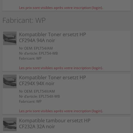
94X
94A
32A
4 Kompatible Toner ersetzt HP CF294X 94X Multipack
4 Kompatible Toner ersetzt HP CF294A 94A Multipack
Capacité:
Capacité:
Capacité:
Capacité:
Capacité:
≃ 3.000 pages A4 +/- 5%
≃ 1.450 pages A4 +/- 5%
≃ 1.450 pages A4 +/- 5%
≃ 3.000 pages A4 +/- 5%
≃ 23.000 pages A4 +/- 5%
Couleur:
Couleur:
Couleur:
noir
noir
Les prix sont visibles après votre inscription (login).
Convient à:
Convient à:
Convient à:
LaserJet Pro MFP M 148 fdw
LaserJet Pro MFP M 148 fdw
LaserJet Pro MFP M 148 fdw
94X
94A
Fabricant: WP
Capacité:
Capacité:
Capacité:
≃ 2.800 pages A4 +/- 5%
≃ 1.200 pages A4 +/- 5%
≃ 23.000 pages A4 +/- 5%
Couleur:
Couleur:
Convient à:
Convient à:
LaserJet Pro MFP M 148 fdw
LaserJet Pro MFP M 148 fdw
Capacité:
Capacité:
≃ 4 x 3.000 pages A4 +/- 5%
≃ 4 x 1.450 pages A4 +/- 5%
Kompatibler Toner ersetzt HP
CF294A 94A noir
Nr OEM: EPLT54/AM
Nr d’article: EPLT54-WB
Fabricant: WP
Les prix sont visibles après votre inscription (login).
Kompatibler Toner ersetzt HP
CF294X 94X noir
Nr OEM: EPLT54X/AM
Nr d’article: EPLT54X-WB
Fabricant: WP
Les prix sont visibles après votre inscription (login).
Kompatible tambour ersetzt HP
CF232A 32A noir