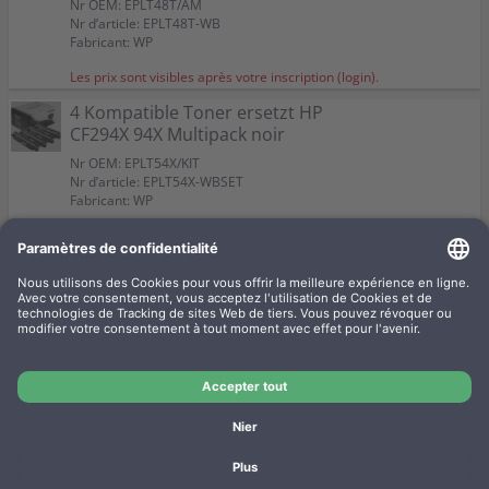
Nr OEM: EPLT48T/AM
Nr d’article: EPLT48T-WB
Fabricant: WP
Les prix sont visibles après votre inscription (login).
4 Kompatible Toner ersetzt HP
CF294X 94X Multipack noir
Nr OEM: EPLT54X/KIT
Nr d’article: EPLT54X-WBSET
Fabricant: WP
Les prix sont visibles après votre inscription (login).
4 Kompatible Toner ersetzt HP
CF294A 94A Multipack noir
Nr OEM: EPLT54/KIT
Nr d’article: EPLT54-WBSET
Fabricant: WP
Les prix sont visibles après votre inscription (login).
Mentions légales
Protection des données
Termes et conditions