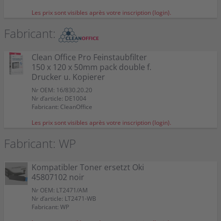
Couleur:
Couleur:
Couleur:
Clean Office Pro Feinstaubfilter 150 x 120 x 50mm pack
4 Kompatible Toner ersetzt Oki 45807106 Multipack noir
4 Kompatible Toner ersetzt Oki 45807102 Multipack noir
Capacité:
Capacité:
Capacité:
Capacité:
Capacité:
≃ 7.700 pages A4 +/- 5%
≃ 25.000 pages A4 +/- 5%
≃ 3.300 pages A4 +/- 5%
≃ 7.700 pages A4 +/- 5%
≃ 25.000 pages A4 +/- 5%
Convient à:
Convient à:
Convient à:
B 412 DN
B 412 DN
B 412 DN
double f. Drucker u. Kopierer
45807106
Couleur:
Les prix sont visibles après votre inscription (login).
Capacité:
Capacité:
Capacité:
≃ 7.000 pages A4 +/- 5%
≃ 25.000 pages A4 +/- 5%
≃ 3.000 pages A4 +/- 5%
Couleur:
Couleur:
Convient à:
B 412 DN
Fabricant:
Convient à:
Convient à:
Capacité:
B 412 DN
B 412 DN
≃ 4 x 3.300 pages A4 +/- 5%
Capacité:
≃ 4 x 7.700 pages A4 +/- 5%
Clean Office Pro Feinstaubfilter
150 x 120 x 50mm pack double f.
Drucker u. Kopierer
Nr OEM: 16/830.20.20
Nr d’article: DE1004
Fabricant: CleanOffice
Les prix sont visibles après votre inscription (login).
Fabricant: WP
Kompatibler Toner ersetzt Oki
45807102 noir
Nr OEM: LT2471/AM
Nr d’article: LT2471-WB
Fabricant: WP